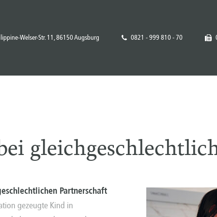
ilippine-Welser-Str. 11, 86150 Augsburg
0821 - 999 810 - 70
bei gleichgeschlechtlic
eschlechtlichen Partnerschaft
tion gezeugte Kind in