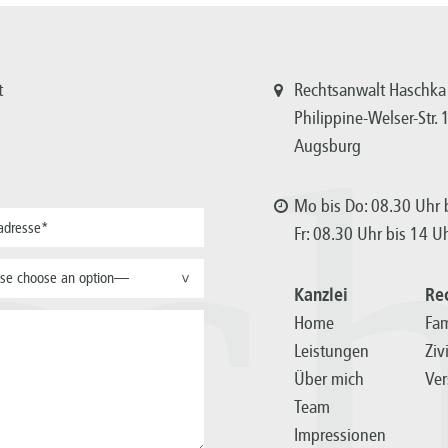
t
Rechtsanwalt Haschka
Philippine-Welser-Str.
Augsburg
sc
Mo bis Do: 08.30 Uhr b
Fr: 08.30 Uhr bis 14 U
se choose an option—
>
Kanzlei
Re
Home
Fam
Leistungen
Ziv
Über mich
Ver
Team
Impressionen