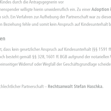
Kindes durch die Antragsgegnerin vor
enspender willigte hierin unwiderruflich ein. Zu einer
Adoption
k
n sich. Ein Verfahren zur Aufhebung der Partnerschaft war zu dies
hen Beziehung fehle und somit kein Anspruch auf Kindesunterhalt b
gen
t, dass kein gesetzlicher Anspruch auf Kindesunterhalt (§§ 1591 ff
edoch besteht gemäß §§ 328, 1601 ff. BGB aufgrund der notariellen
n einseitiger Widerruf oder Wegfall der Geschäftsgrundlage scheide
chlechtlicher Partnerschaft –
Rechtsanwalt Stefan Haschka
.