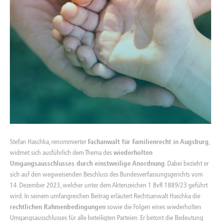
Stefan Haschka, renommierter
Fachanwalt für Familienrecht in Augsburg
,
widmet sich ausführlich dem Thema des
wiederholten
Umgangsausschlusses durch einstweilige Anordnung
. Dabei bezieht er
sich auf den wegweisenden Beschluss des Bundesverfassungsgerichts vom
14. Dezember 2023, welcher unter dem Aktenzeichen 1 BvR 1889/23 geführt
wird. In seinem umfangreichen Beitrag erläutert Rechtsanwalt Haschka die
rechtlichen Rahmenbedingungen
sowie die Folgen eines wiederholten
Umgangsausschlusses für alle beteiligten Parteien. Er betont die Bedeutung