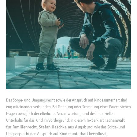
Das Sorge- und Umgangsrecht sowie der Anspruch auf Kindesunterhalt sind
eng miteinander verbunden. Bei Trennung oder Scheidung eines Paares stehen
Fragen bezüglich der elterlichen Verantwortung und des finanziellen
Unterhalts für das Kind im Vordergrund. In diesem Text erklärt F
achanwalt
für Familienrecht, Stefan Haschka aus Augsburg
, wie das Sorge- und
Umgangsrecht den Anspruch auf
Kindesunterhalt
beeinflusst.