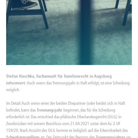
Stefan Haschka, Fachanwalt für Familienrecht in Augsburg
informiert:
Auch wenn das Trennungsjahr in Haft erfolgt, ist eine Scheidung
möglich.
Im Detail: Auch wenn einer der beiden Ehepartner (oder beide) sich in Haft
befindet, kann das
Trennungsjahr
beginnen, das für die Scheidung
erforderlich ist. Das entschied das pfälzische Oberlandesgericht (OLG) in
Zweibrücken mit seinem Beschluss vom 21.04.2021 unter dem Az. 2 UF
159/20. Nach Ansicht des OLG komme es lediglich auf die Erkennbarkeit des
Scheidungswillens
an. Der Zeitpunkt des Beginns des
Trennungsjahres
sei