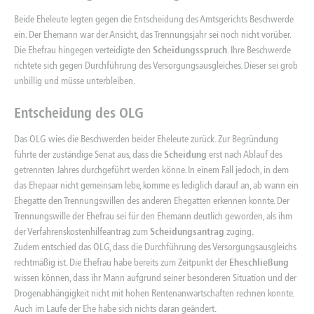
Beide Eheleute legten gegen die Entscheidung des Amtsgerichts Beschwerde
ein. Der Ehemann war der Ansicht, das Trennungsjahr sei noch nicht vorüber.
Die Ehefrau hingegen verteidigte den
Scheidungsspruch
. Ihre Beschwerde
richtete sich gegen Durchführung des Versorgungsausgleiches. Dieser sei grob
unbillig und müsse unterbleiben.
Entscheidung des OLG
Das OLG wies die Beschwerden beider Eheleute zurück. Zur Begründung
führte der zuständige Senat aus, dass die
Scheidung
erst nach Ablauf des
getrennten Jahres durchgeführt werden könne. In einem Fall jedoch, in dem
das Ehepaar nicht gemeinsam lebe, komme es lediglich darauf an, ab wann ein
Ehegatte den Trennungswillen des anderen Ehegatten erkennen konnte. Der
Trennungswille der Ehefrau sei für den Ehemann deutlich geworden, als ihm
der Verfahrenskostenhilfeantrag zum
Scheidungsantrag
zuging.
Zudem entschied das OLG, dass die Durchführung des Versorgungsausgleichs
rechtmäßig ist. Die Ehefrau habe bereits zum Zeitpunkt der
Eheschließung
wissen können, dass ihr Mann aufgrund seiner besonderen Situation und der
Drogenabhängigkeit nicht mit hohen Rentenanwartschaften rechnen konnte.
Auch im Laufe der Ehe habe sich nichts daran geändert.