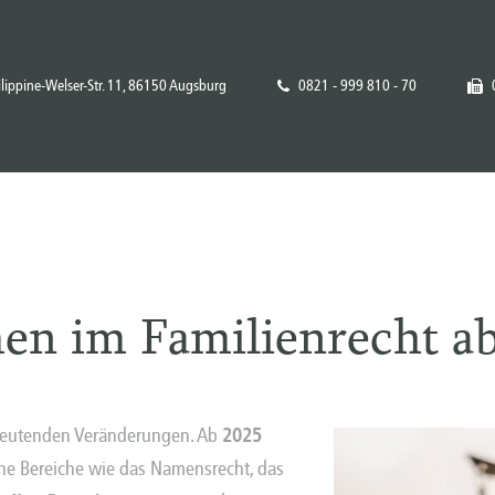
ilippine-Welser-Str. 11, 86150 Augsburg
0821 - 999 810 - 70
en im Familienrecht a
deutenden Veränderungen. Ab
2025
ene Bereiche wie das Namensrecht, das