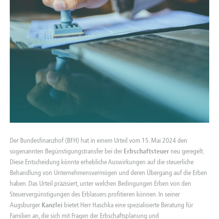
Der Bundesfinanzhof (BFH) hat in einem Urteil vom 15. Mai 2024 den
sogenannten Begünstigungstransfer bei der
Erbschaftsteuer
neu geregelt.
Diese Entscheidung könnte erhebliche Auswirkungen auf die steuerliche
Behandlung von Unternehmensvermögen und deren Übergang auf die Erben
haben. Das Urteil präzisiert, unter welchen Bedingungen Erben von den
Steuervergünstigungen des Erblassers profitieren können. In seiner
Augsburger
Kanzlei
bietet Herr Haschka eine spezialisierte Beratung für
Familien an, die sich mit Fragen der Erbschaftsplanung und