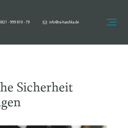
0821 - 999 810 - 79
info@ra-haschka.de
he Sicherheit
ngen