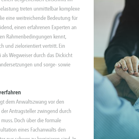
Belastung treten unmittelbar komplexe
 die eine weitreichende Bedeutung für
eidend, einen erfahrenen Experten an
lichen Rahmenbedingungen kennt,
 und zielorientiert vertritt. Ein
i als Wegweiser durch das Dickicht
andersetzungen und sorge- sowie
verfahren
iegt dem Anwaltszwang vor den
 der Antragsteller zwingend durch
n muss. Doch über die formale
sultation eines Fachanwalts den