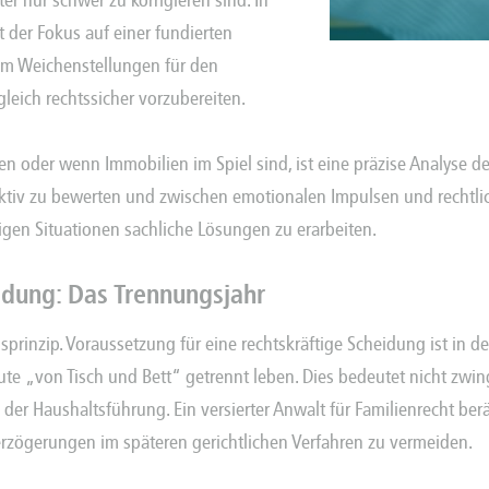
ter nur schwer zu korrigieren sind. In
 der Fokus auf einer fundierten
 um Weichenstellungen für den
eich rechtssicher vorzubereiten.
oder wenn Immobilien im Spiel sind, ist eine präzise Analyse der
ektiv zu bewerten und zwischen emotionalen Impulsen und rechtli
tigen Situationen sachliche Lösungen zu erarbeiten.
idung: Das Trennungsjahr
prinzip. Voraussetzung für eine rechtskräftige Scheidung ist in d
te „von Tisch und Bett“ getrennt leben. Dies bedeutet nicht z
 der Haushaltsführung. Ein versierter Anwalt für
Familienrecht
berä
rzögerungen im späteren gerichtlichen Verfahren zu vermeiden.