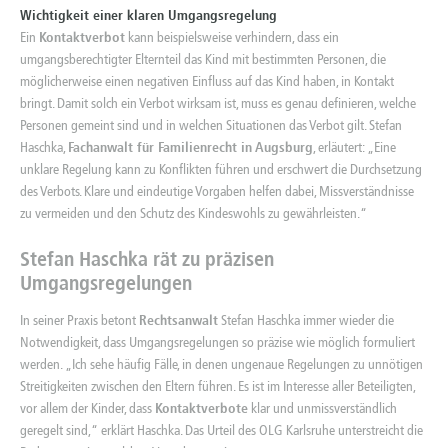
Wichtigkeit einer klaren Umgangsregelung
Ein
Kontaktverbot
kann beispielsweise verhindern, dass ein
umgangsberechtigter Elternteil das Kind mit bestimmten Personen, die
möglicherweise einen negativen Einfluss auf das Kind haben, in Kontakt
bringt. Damit solch ein Verbot wirksam ist, muss es genau definieren, welche
Personen gemeint sind und in welchen Situationen das Verbot gilt. Stefan
Haschka,
Fachanwalt für Familienrecht in Augsburg
, erläutert: „Eine
unklare Regelung kann zu Konflikten führen und erschwert die Durchsetzung
des Verbots. Klare und eindeutige Vorgaben helfen dabei, Missverständnisse
zu vermeiden und den Schutz des Kindeswohls zu gewährleisten.“
Stefan Haschka rät zu präzisen
Umgangsregelungen
In seiner Praxis betont
Rechtsanwalt
Stefan Haschka immer wieder die
Notwendigkeit, dass Umgangsregelungen so präzise wie möglich formuliert
werden. „Ich sehe häufig Fälle, in denen ungenaue Regelungen zu unnötigen
Streitigkeiten zwischen den Eltern führen. Es ist im Interesse aller Beteiligten,
vor allem der Kinder, dass
Kontaktverbote
klar und unmissverständlich
geregelt sind,“ erklärt Haschka. Das Urteil des OLG Karlsruhe unterstreicht die