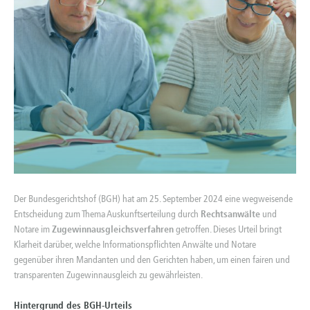
Der Bundesgerichtshof (BGH) hat am 25. September 2024 eine wegweisende
Entscheidung zum Thema Auskunftserteilung durch
Rechtsanwälte
und
Notare im
Zugewinnausgleichsverfahren
getroffen. Dieses Urteil bringt
Klarheit darüber, welche Informationspflichten Anwälte und Notare
gegenüber ihren Mandanten und den Gerichten haben, um einen fairen und
transparenten Zugewinnausgleich zu gewährleisten.
Hintergrund des BGH-Urteils