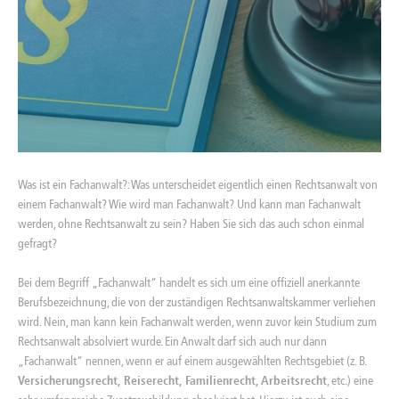
Was ist ein Fachanwalt?: Was unterscheidet eigentlich einen Rechtsanwalt von
einem Fachanwalt? Wie wird man Fachanwalt? Und kann man Fachanwalt
werden, ohne Rechtsanwalt zu sein? Haben Sie sich das auch schon einmal
gefragt?
Bei dem Begriff „Fachanwalt“ handelt es sich um eine offiziell anerkannte
Berufsbezeichnung, die von der zuständigen Rechtsanwaltskammer verliehen
wird. Nein, man kann kein Fachanwalt werden, wenn zuvor kein Studium zum
Rechtsanwalt absolviert wurde. Ein Anwalt darf sich auch nur dann
„Fachanwalt“ nennen, wenn er auf einem ausgewählten Rechtsgebiet (z. B.
Versicherungsrecht, Reiserecht, Familienrecht, Arbeitsrecht
, etc.) eine