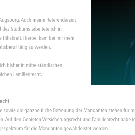
 Augsburg. Auch meine Referendarzeit
d des Studiums arbeitete ich in
Hilfskraft. Hierbei kam bei mir mehr
ltsberuf tätig zu werden.
ch bisher in mittelständischen
ichen Familienrecht,
recht
se sowie die ganzheitliche Betreuung der Mandanten stehen für mic
en. Auf den Gebieten Versicherungsrecht und Familienrecht habe ic
gsspektrum für die Mandanten gewährleistet werden.