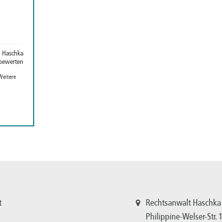
n Haschka
bewerten
Weitere
t
Rechtsanwalt Haschka
Philippine-Welser-Str.