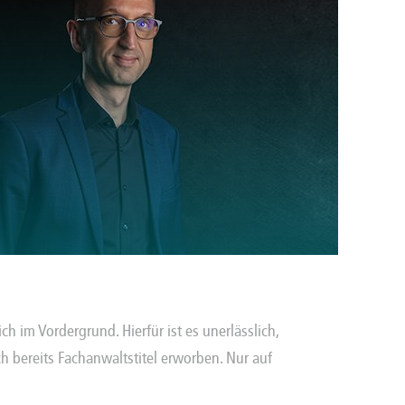
h im Vordergrund. Hierfür ist es unerlässlich,
h bereits Fachanwaltstitel erworben. Nur auf