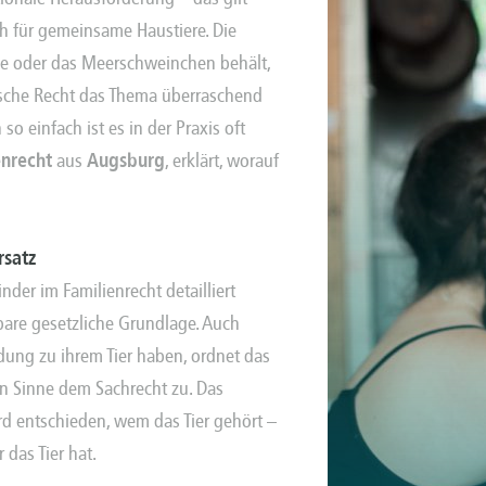
ch für gemeinsame Haustiere. Die
ze oder das Meerschweinchen behält,
eutsche Recht das Thema überraschend
 so einfach ist es in der Praxis oft
enrecht
aus
Augsburg
, erklärt, worauf
rsatz
der im Familienrecht detailliert
chbare gesetzliche Grundlage. Auch
ung zu ihrem Tier haben, ordnet das
en Sinne dem Sachrecht zu. Das
d entschieden, wem das Tier gehört –
 das Tier hat.