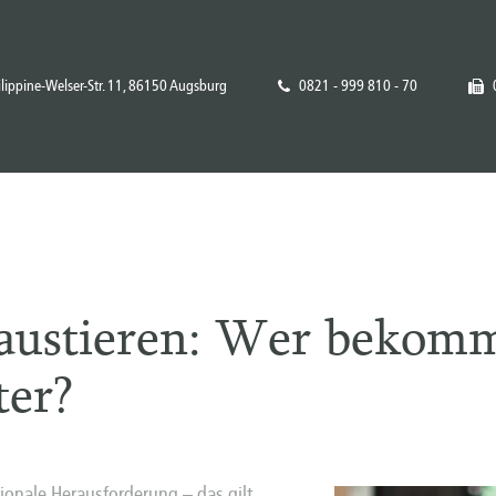
ilippine-Welser-Str. 11, 86150 Augsburg
0821 - 999 810 - 70
austieren: Wer bekomm
ter?
otionale Herausforderung – das gilt