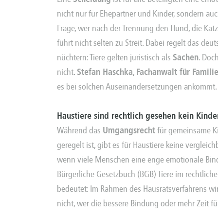
nicht nur für Ehepartner und Kinder, sondern au
Frage, wer nach der Trennung den Hund, die Kat
führt nicht selten zu Streit. Dabei regelt das d
nüchtern: Tiere gelten juristisch als
Sachen
. Doch
nicht.
Stefan Haschka
,
Fachanwalt für Famili
es bei solchen Auseinandersetzungen ankommt.
Haustiere sind rechtlich gesehen kein Kinde
Während das
Umgangsrecht
für gemeinsame Kin
geregelt ist, gibt es für Haustiere keine verglei
wenn viele Menschen eine enge emotionale Bind
Bürgerliche Gesetzbuch (BGB) Tiere im rechtlich
bedeutet: Im Rahmen des Hausratsverfahrens wir
nicht, wer die bessere Bindung oder mehr Zeit für