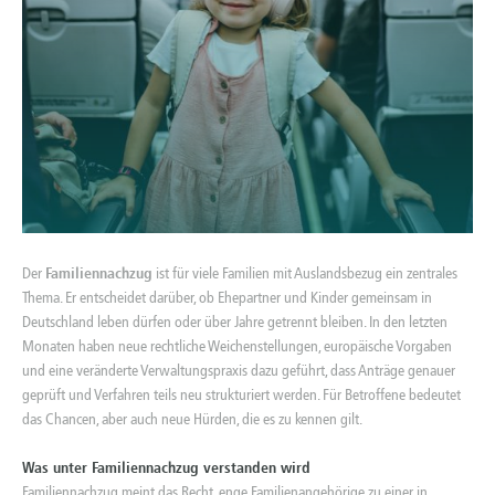
Der
Familiennachzug
ist für viele Familien mit Auslandsbezug ein zentrales
Thema. Er entscheidet darüber, ob Ehepartner und Kinder gemeinsam in
Deutschland leben dürfen oder über Jahre getrennt bleiben. In den letzten
Monaten haben neue rechtliche Weichenstellungen, europäische Vorgaben
und eine veränderte Verwaltungspraxis dazu geführt, dass Anträge genauer
geprüft und Verfahren teils neu strukturiert werden. Für Betroffene bedeutet
das Chancen, aber auch neue Hürden, die es zu kennen gilt.
Was unter Familiennachzug verstanden wird
Familiennachzug meint das Recht, enge Familienangehörige zu einer in