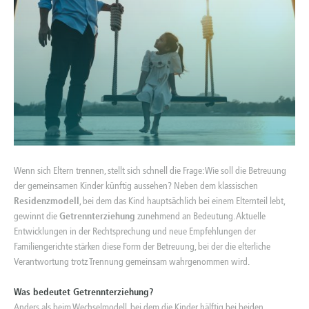
Wenn sich Eltern trennen, stellt sich schnell die Frage: Wie soll die Betreuung
der gemeinsamen Kinder künftig aussehen? Neben dem klassischen
Residenzmodell
, bei dem das Kind hauptsächlich bei einem Elternteil lebt,
gewinnt die
Getrennterziehung
zunehmend an Bedeutung. Aktuelle
Entwicklungen in der Rechtsprechung und neue Empfehlungen der
Familiengerichte stärken diese Form der Betreuung, bei der die elterliche
Verantwortung trotz Trennung gemeinsam wahrgenommen wird.
Was bedeutet Getrennterziehung?
Anders als beim Wechselmodell, bei dem die Kinder hälftig bei beiden