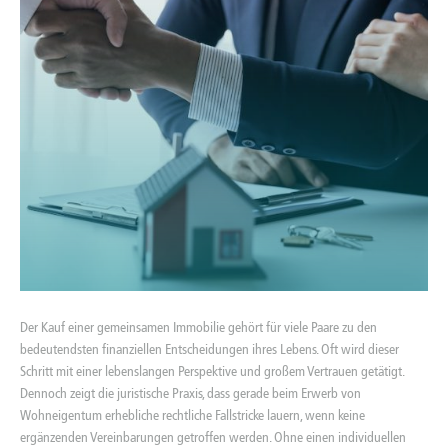
Der Kauf einer gemeinsamen Immobilie gehört für viele Paare zu den
bedeutendsten finanziellen Entscheidungen ihres Lebens. Oft wird dieser
Schritt mit einer lebenslangen Perspektive und großem Vertrauen getätigt.
Dennoch zeigt die juristische Praxis, dass gerade beim Erwerb von
Wohneigentum erhebliche rechtliche Fallstricke lauern, wenn keine
ergänzenden Vereinbarungen getroffen werden. Ohne einen individuellen