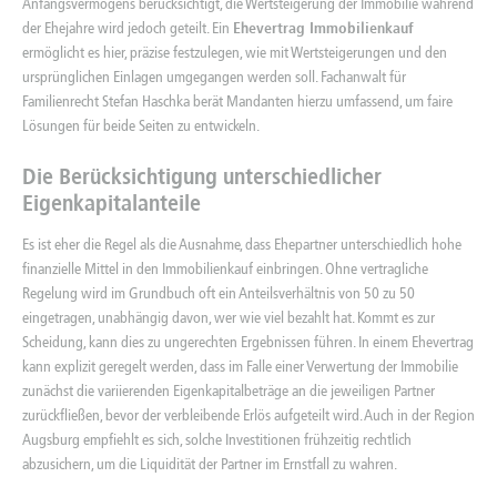
Anfangsvermögens berücksichtigt, die Wertsteigerung der Immobilie während
der Ehejahre wird jedoch geteilt. Ein
Ehevertrag Immobilienkauf
ermöglicht es hier, präzise festzulegen, wie mit Wertsteigerungen und den
ursprünglichen Einlagen umgegangen werden soll. Fachanwalt für
Familienrecht Stefan Haschka berät Mandanten hierzu umfassend, um faire
Lösungen für beide Seiten zu entwickeln.
Die Berücksichtigung unterschiedlicher
Eigenkapitalanteile
Es ist eher die Regel als die Ausnahme, dass Ehepartner unterschiedlich hohe
finanzielle Mittel in den Immobilienkauf einbringen. Ohne vertragliche
Regelung wird im Grundbuch oft ein Anteilsverhältnis von 50 zu 50
eingetragen, unabhängig davon, wer wie viel bezahlt hat. Kommt es zur
Scheidung, kann dies zu ungerechten Ergebnissen führen. In einem Ehevertrag
kann explizit geregelt werden, dass im Falle einer Verwertung der Immobilie
zunächst die variierenden Eigenkapitalbeträge an die jeweiligen Partner
zurückfließen, bevor der verbleibende Erlös aufgeteilt wird. Auch in der Region
Augsburg empfiehlt es sich, solche Investitionen frühzeitig rechtlich
abzusichern, um die Liquidität der Partner im Ernstfall zu wahren.