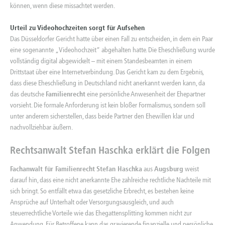
können, wenn diese missachtet werden.
Urteil zu Videohochzeiten sorgt für Aufsehen
Das Düsseldorfer Gericht hatte über einen Fall zu entscheiden, in dem ein Paar
eine sogenannte „Videohochzeit“ abgehalten hatte. Die Eheschließung wurde
vollständig digital abgewickelt – mit einem Standesbeamten in einem
Drittstaat über eine Internetverbindung. Das Gericht kam zu dem Ergebnis,
dass diese
Eheschließung
in Deutschland nicht anerkannt werden kann, da
das deutsche
Familienrecht
eine persönliche Anwesenheit der Ehepartner
vorsieht. Die formale Anforderung ist kein bloßer Formalismus, sondern soll
unter anderem sicherstellen, dass beide Partner den Ehewillen klar und
nachvollziehbar äußern.
Rechtsanwalt
Stefan Haschka erklärt die Folgen
Fachanwalt für Familienrecht
Stefan Haschka
aus
Augsburg
weist
darauf hin, dass eine nicht anerkannte Ehe zahlreiche rechtliche Nachteile mit
sich bringt. So entfällt etwa das gesetzliche Erbrecht, es bestehen keine
Ansprüche auf Unterhalt oder Versorgungsausgleich, und auch
steuerrechtliche Vorteile wie das Ehegattensplitting kommen nicht zur
Anwendung. Für Betroffene kann das gravierende finanzielle und persönliche