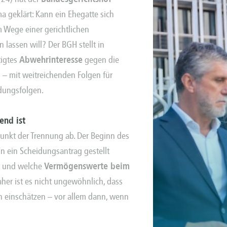
a geklärt: Kann ein Ehegatte sich
 Wege einer gerichtlichen
n lassen will? Der BGH stellt in
tigtes
Abwehrinteresse
gegen die
– mit weitreichenden Folgen für
dungsfolgen
.
end ist
punkt der Trennung ab. Der Beginn des
n ein Scheidungsantrag gestellt
t und welche
Vermögenswerte beim
her ist es nicht ungewöhnlich, dass
h einschätzen – vor allem dann, wenn