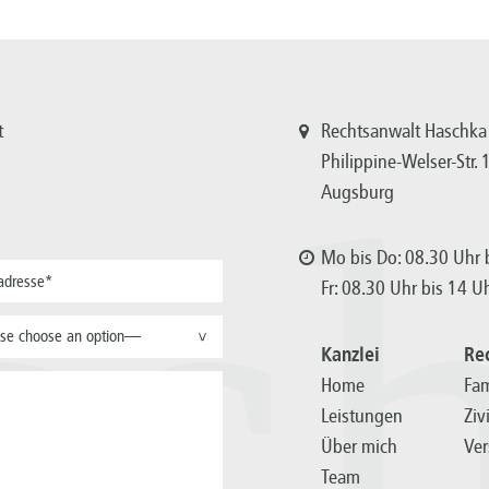
t
Rechtsanwalt Haschka
Philippine-Welser-Str.
Augsburg
sc
Mo bis Do: 08.30 Uhr b
Fr: 08.30 Uhr bis 14 U
se choose an option—
>
Kanzlei
Re
Home
Fam
Leistungen
Ziv
Über mich
Ver
Team