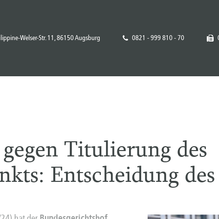
ilippine-Welser-Str. 11, 86150 Augsburg
0821 - 999 810 - 70
gegen Titulierung des
nkts: Entscheidung de
/24) hat der
Bundesgerichtshof